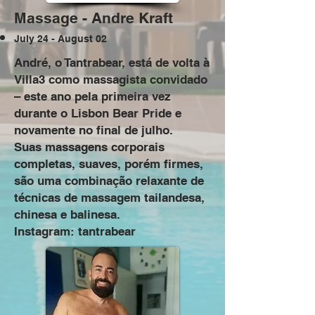
Massage - Andre Kraft
July 24 - August 02
André, o Tantrabear, está de volta à
Villa3 como massagista convidado
– este ano pela primeira vez
durante o Lisbon Bear Pride e
novamente no final de julho.
Suas massagens corporais
completas, suaves, porém firmes,
são uma combinação relaxante de
técnicas de massagem tailandesa,
chinesa e balinesa.
Instagram: tantrabear